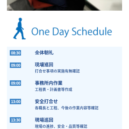
08:3
0
全体朝礼
現場巡回
09:0
0
打合せ事項の実施有無確認
事務所内作業
09:0
0
工程表・計画書等作成
安全打合せ
13:0
0
各職長と工程、今後の作業内容等確認
現場巡回
13:3
0
現場の進捗、安全・品質等確認