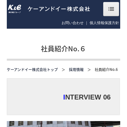
お問い合わせ
｜
個人情報保護方針
ホーム
会社概要
社員紹介No.６
企業理念
社長メッセージ
ケーアンドイー株式会社トップ
＞
採用情報
＞ 社員紹介No.6
沿革
業績
I
NTERVIEW 06
実績紹介
事業所一覧
熊谷組グループ