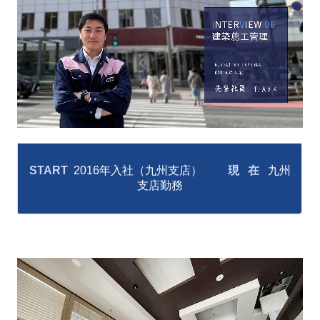
採用情報
社員教育制度とワークライフバランス制度
数字で見るK&E
採用担当メッセージ
新卒採用募集要項
START
2016
年入社（九州支店）
現 在
九州
キャリア採用
支店勤務
協力会社の皆様へ